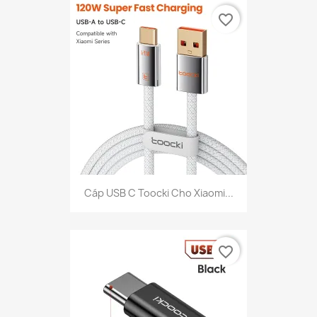
favorite_border
Cáp USB C Toocki Cho Xiaomi...
favorite_border