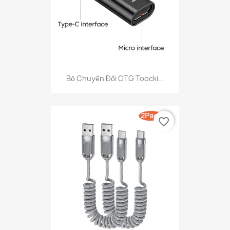
Bộ Chuyển Đổi OTG Toocki...
favorite_border