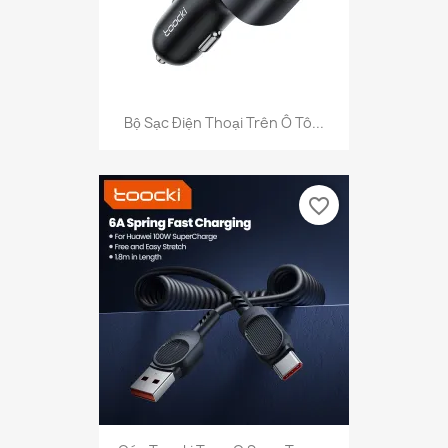
Bộ Sạc Điện Thoại Trên Ô Tô...
favorite_border