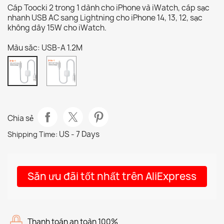
Cáp Toocki 2 trong 1 dành cho iPhone và iWatch, cáp sạc
nhanh USB AC sang Lightning cho iPhone 14, 13, 12, sạc
không dây 15W cho iWatch.
Màu săc: USB-A 1.2M
USB-
USB-
C
A
1.2M
1.2M
Chia sẻ
US - 7 Days
Shipping Time:
Săn ưu đãi tốt nhất trên AliExpress
Thanh toán an toàn 100%