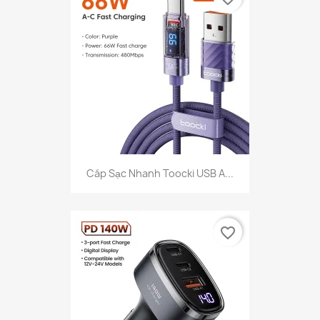
Cáp Sạc Nhanh Toocki USB A...
favorite_border