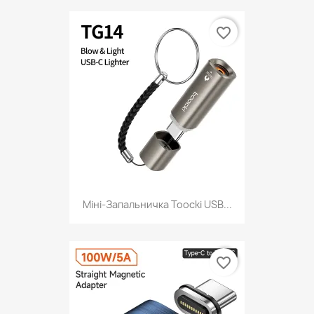
favorite_border
Міні-Запальничка Toocki USB...
favorite_border