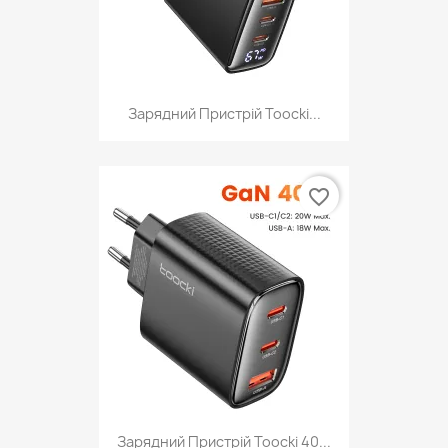
Зарядний Пристрій Toocki...
favorite_border
Зарядний Пристрій Toocki 40...