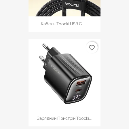
Кабель Toocki USB C -...
favorite_border
Зарядний Пристрій Toocki...