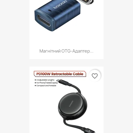
Магнітний OTG-Адаптер...
favorite_border