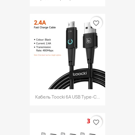
favorite_border
Кабель Toocki 6A USB Type-C...
favorite_border