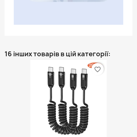
16 інших товарів в цій категорії:
favorite_border