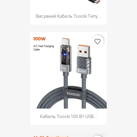
Висувний Кабель Toocki Типу...
favorite_border
Кабель Toocki 100 Вт USB...