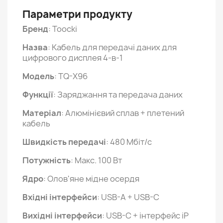
Параметри продукту
Бренд
: Toocki
Назва
: Кабель для передачі даних для
цифрового дисплея 4-в-1
Модель
: TQ-X96
Функції
: Заряджання та передача даних
Матеріал
: Алюмінієвий сплав + плетений
кабель
Швидкість передачі
: 480 Мбіт/с
Потужність
: Макс. 100 Вт
Ядро
: Олов'яне мідне осердя
Вхідні інтерфейси
: USB-A + USB-C
Вихідні інтерфейси
: USB-C + інтерфейс iP