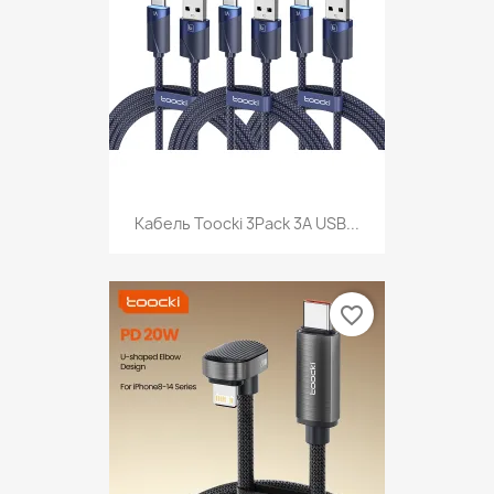
Кабель Toocki 3Pack 3A USB...
favorite_border