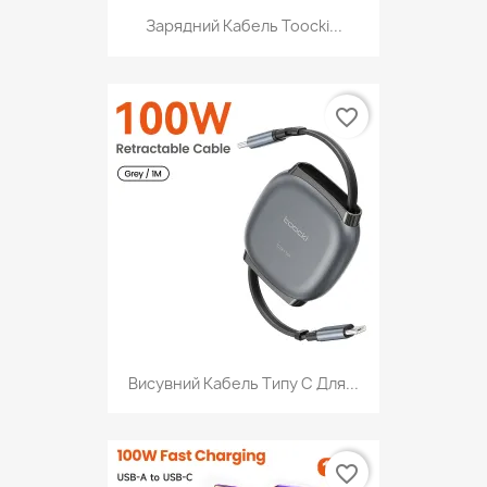
Зарядний Кабель Toocki...
favorite_border
Висувний Кабель Типу C Для...
favorite_border