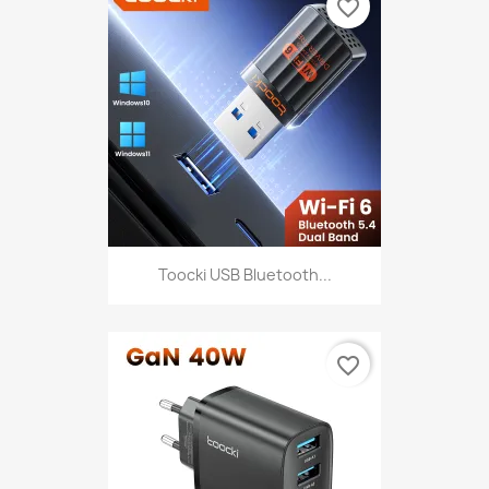
favorite_border
Toocki USB Bluetooth...
favorite_border