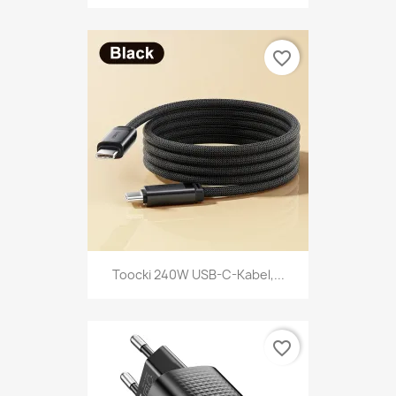
favorite_border
Toocki 240W USB-C-Kabel,...
favorite_border