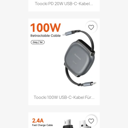
Toocki PD 20W USB-C-Kabel...
favorite_border
Toocki 100W USB-C-Kabel Für...
favorite_border