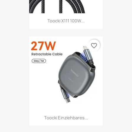
Toocki X111 100W...
favorite_border
Toocki Einziehbares...