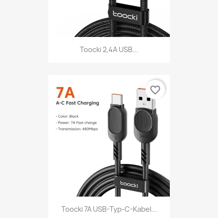
Toocki 2,4A USB...
favorite_border
Toocki 7A USB-Typ-C-Kabel...