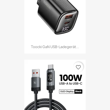
Toocki GaN USB-Ladegerät...
favorite_border