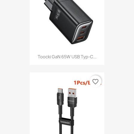
Toocki GaN 65W USB Typ-C...
favorite_border