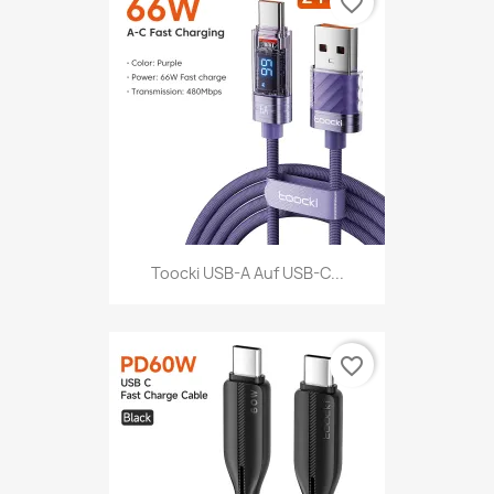
favorite_border
Toocki USB-A Auf USB-C...
favorite_border