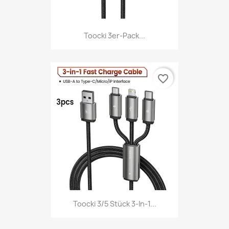
Toocki 3er-Pack...
favorite_border
Toocki 3/5 Stück 3-In-1...