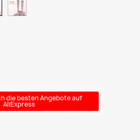
C-
A-
L
L
Pink
Pink
ich die besten Angebote auf
AliExpress