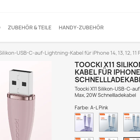
O
ZUBEHÖR & TEILE
HANDY-ZUBEHÖR
 Silikon-USB-C-auf-Lightning-Kabel für iPhone 14, 13, 12, 1
TOOCKI X11 SILIK
KABEL FÜR IPHONE 
SCHNELLLADEKAB
Toocki X11 Silikon-USB-C-auf-
Max, 20W Schnellladekabel
Farbe: A-L Pink
A-
A-
L
L
Purple
Blue