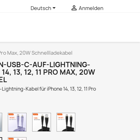


Deutsch
Anmelden
1 Pro Max, 20W Schnellladekabel
ON-USB-C-AUF-LIGHTNING-
14, 13, 12, 11 PRO MAX, 20W
EL
Lightning-Kabel für iPhone 14, 13, 12, 11 Pro
C-
C-
A-
C-
L
L
L
L
Blue
Purple
Black
Black