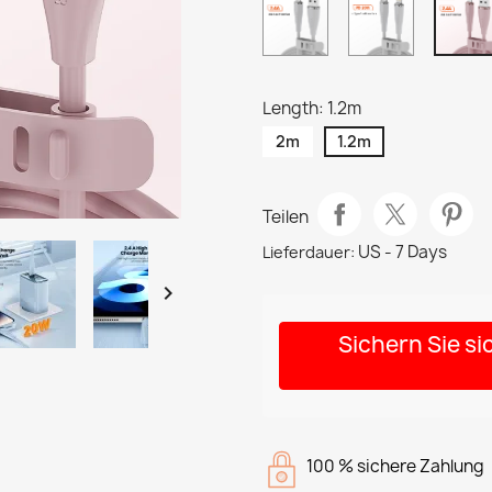
A-
C-
L
L
White
White
Length: 1.2m
2m
1.2m
Teilen
US - 7 Days
Lieferdauer:

Sichern Sie s
100 % sichere Zahlung