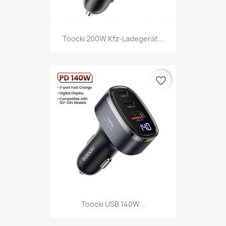
Toocki 200W Kfz-Ladegerät...
favorite_border
Toocki USB 140W...