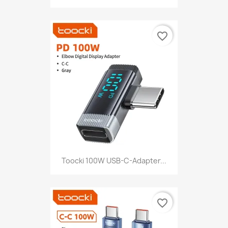
favorite_border
Toocki 100W USB-C-Adapter...
favorite_border