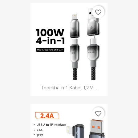
favorite_border
Toocki 4-In-1-Kabel, 1,2 M...
favorite_border