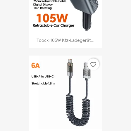
Toocki 105W Kfz-Ladegerät...
favorite_border