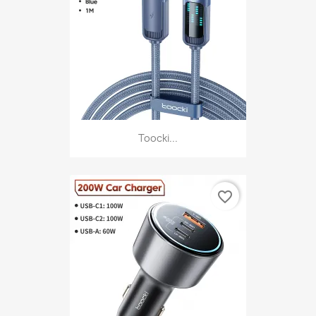
Toocki...
favorite_border