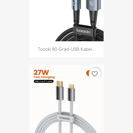
Toocki 90-Grad-USB-Kabel...
favorite_border