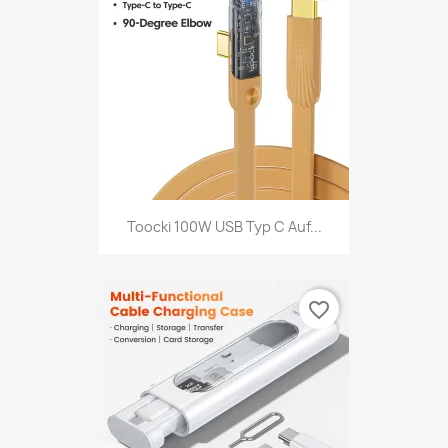
Toocki 100W USB Typ C Auf...
favorite_border