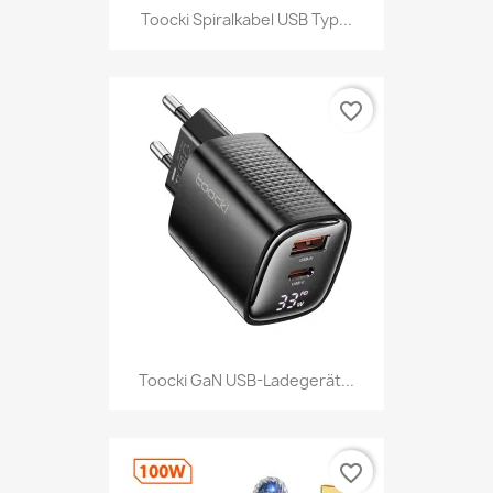
Toocki Spiralkabel USB Typ...
favorite_border
Toocki GaN USB-Ladegerät...
favorite_border